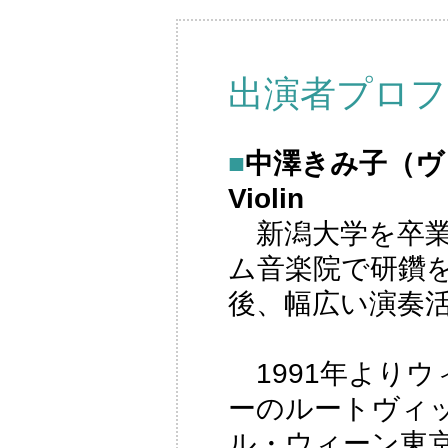
出演者プロフ
■
中澤きみ子（ヴァイ
Violin
新潟大学を卒業
ム音楽院で研鑽
後、幅広い演奏
1991年より
ーのルートヴィ
ル・ウィーン東