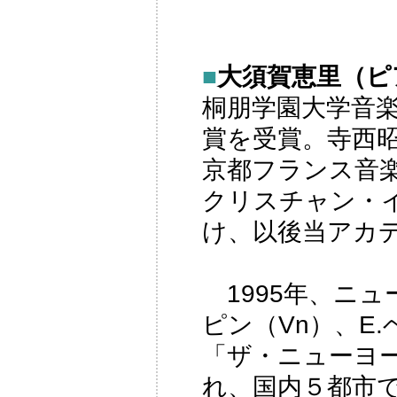
■
大須賀恵里（ピアノ
桐朋学園大学音
賞を受賞。寺西
京都フランス音
クリスチャン・
け、以後当アカ
1995年、ニュ
ピン（Vn）、E
「ザ・ニューヨ
れ、国内５都市