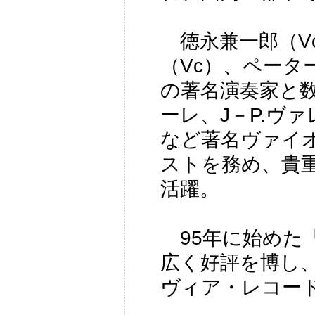
徳永兼一郎（Vc
（Vc）、ペータ
の著名演奏家と数
ーレ、J－P.ヴ
など著名ヴァイ
ストを務め、貴
活躍。
95年に始めた
広く好評を博し、
ヴィア・レコー