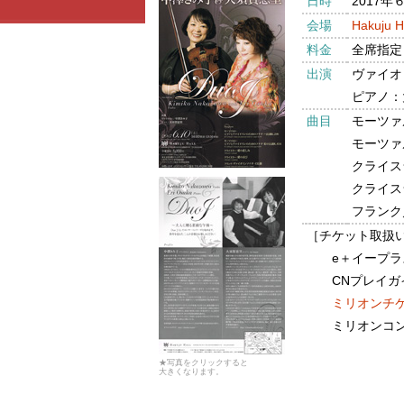
日時
2017年
会場
Hakuju
料金
全席指定 
出演
ヴァイオ
ピアノ：
曲目
モーツァ
モーツァ
クライス
クライス
フランク
［チケット取扱
e＋イープ
CNプレイガイド T
ミリオンチ
ミリオンコンサート
★写真をクリックすると
大きくなります。