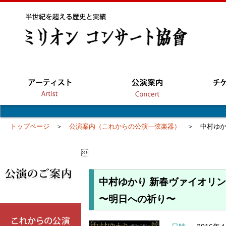
トップページ
＞
公演案内（これからの公演―弦楽器）
＞ 中村ゆか

中村ゆかり 新春ヴァイオリ
〜明日への祈り〜