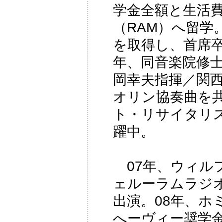
学金全額と生活
（RAM）へ留学
を取得し、首席卒
年、同音楽院修士
岡幸夫指揮／関
オリン協奏曲を
ト・リサイタリ
躍中。
07年、ウィル
ェルーラムラジ
出演。08年、ホ
へーヴィー奨学金