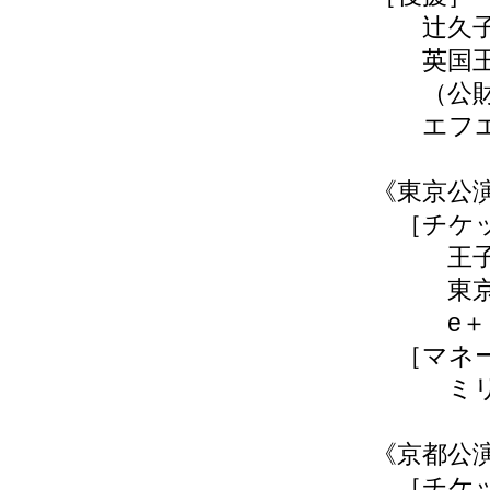
辻久子
英国王立
（公財）
エフエ
《東京公
［チケッ
王子ホール
東京文化会
e＋（
［マネー
ミリオンコ
《京都公
［チケッ