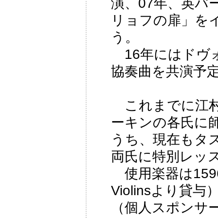
演、07年、英バ
リョフの扉」を
う。
16年にはドヴ
協奏曲を共演予
これまでに江村
ーキンの各氏に
うち、現在もタ
両氏に特別レッ
使用楽器は1596年
Violinsより
（個人スポンサ