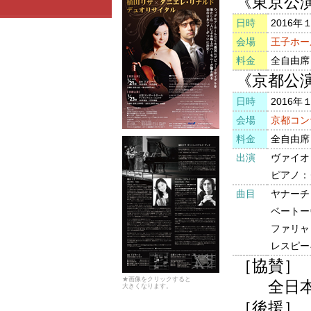
《東京公
日時
2016年
会場
王子ホー
料金
全自由席 
《京都公
日時
2016年
会場
京都コン
料金
全自由席 
出演
ヴァイオ
ピアノ：
曲目
ヤナーチ
ベートー
ファリャ
レスピー
［協賛］
★画像をクリックすると
全日本
大きくなります。
［後援］